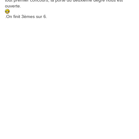
tout premier concours, la porte du deuxième degré nous est
ouverte.
.On finit 3èmes sur 6.