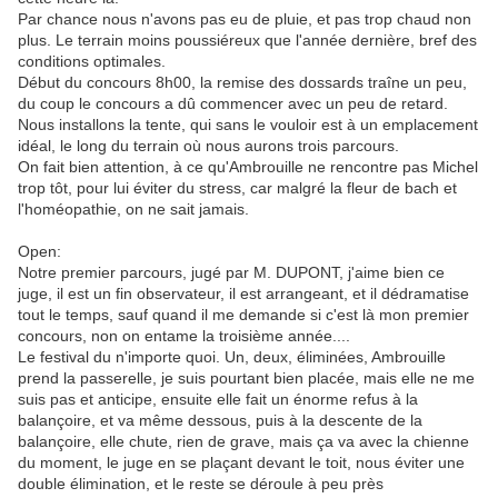
Par chance nous n'avons pas eu de pluie, et pas trop chaud non
plus. Le terrain moins poussiéreux que l'année dernière, bref des
conditions optimales.
Début du concours 8h00, la remise des dossards traîne un peu,
du coup le concours a dû commencer avec un peu de retard.
Nous installons la tente, qui sans le vouloir est à un emplacement
idéal, le long du terrain où nous aurons trois parcours.
On fait bien attention, à ce qu'Ambrouille ne rencontre pas Michel
trop tôt, pour lui éviter du stress, car malgré la fleur de bach et
l'homéopathie, on ne sait jamais.
Open:
Notre premier parcours, jugé par M. DUPONT, j'aime bien ce
juge, il est un fin observateur, il est arrangeant, et il dédramatise
tout le temps, sauf quand il me demande si c'est là mon premier
concours, non on entame la troisième année....
Le festival du n'importe quoi. Un, deux, éliminées, Ambrouille
prend la passerelle, je suis pourtant bien placée, mais elle ne me
suis pas et anticipe, ensuite elle fait un énorme refus à la
balançoire, et va même dessous, puis à la descente de la
balançoire, elle chute, rien de grave, mais ça va avec la chienne
du moment, le juge en se plaçant devant le toit, nous éviter une
double élimination, et le reste se déroule à peu près