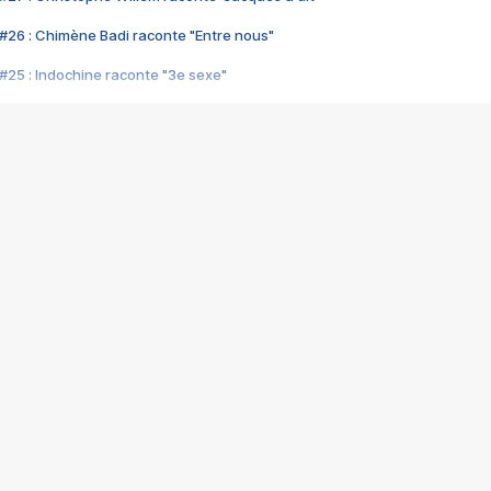
#26 : Chimène Badi raconte "Entre nous"
#25 : Indochine raconte "3e sexe"
#24 : Zaho raconte "C'est chelou"
#23 : Patrick Bruel raconte "Au café des délices"
#22 : Kyo raconte "Le chemin"
#21 : Nolwenn Leroy raconte "Cassé"
#20 : Patrick Hernandez raconte "Born to be alive"
#19 : Lorie raconte "Près de moi"
#18 : Michael Jones raconte "A nos actes manqués" (avec Jean-Jacque
#17 : Khaled raconte "Aïcha"
#16 : Corneille raconte "Parce qu'on vient de loin"
#15 : Indochine raconte "L'aventurier"