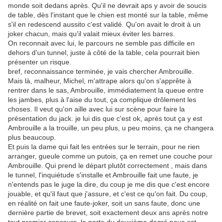
monde soit dedans après. Qu'il ne devrait aps y avoir de soucis
de table, dès l'instant que le chien est monté sur la table, même
s'il en redescend aussito c'est validé. Qu'on avait le droit à un
joker chacun, mais qu'il valait mieux éviter les barres.
On reconnait avec lui, le parcours ne semble pas difficile en
dehors d'un tunnel, juste à côté de la table, cela pourrait bien
présenter un risque.
bref, reconnaissance terminée, je vais chercher Ambrouille.
Mais là, malheur, Michel, m'attrape alors qu'on s'apprête à
rentrer dans le sas, Ambrouille, immédiatement la queue entre
les jambes, plus à l'aise du tout, ça complique drôlement les
choses. Il veut qu'on aille avec lui sur scène pour faire la
présentation du jack. je lui dis que c'est ok, après tout ça y est
Ambrouille a la trouille, un peu plus, u peu moins, ça ne changera
plus beaucoup.
Et puis la dame qui fait les entrées sur le terrain, pour ne rien
arranger, gueule comme un putois, ça en remet une couche pour
Ambrouille. Qui prend le départ plutôt correctement , mais dans
le tunnel, l'inquiétude s'installe et Ambrouille fait une faute, je
n'entends pas le juge la dire, du coup je me dis que c'est encore
jouable, et qu'il faut que j'assure, et c'est ce qu'on fait. Du coup,
en réalité on fait une faute-joker, soit un sans faute, donc une
dernière partie de brevet, soit exactement deux ans après notre