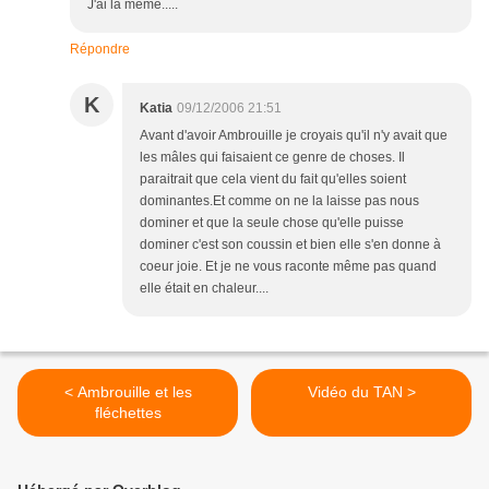
J'ai la meme.....
Répondre
K
Katia
09/12/2006 21:51
Avant d'avoir Ambrouille je croyais qu'il n'y avait que
les mâles qui faisaient ce genre de choses. Il
paraitrait que cela vient du fait qu'elles soient
dominantes.Et comme on ne la laisse pas nous
dominer et que la seule chose qu'elle puisse
dominer c'est son coussin et bien elle s'en donne à
coeur joie. Et je ne vous raconte même pas quand
elle était en chaleur....
< Ambrouille et les
Vidéo du TAN >
fléchettes