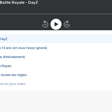
 Battle Royale - DayZ
 DayZ
 a 13 ans (et vous l'avez ignoré)
e (littéralement)
im Rayan
 toutes les règles
s les jeux vidéo
us choquant de Rockstar ? - Le scandale BULLY
e plus moche de Steam
du RÊVE tourne au CAUCHEMAR