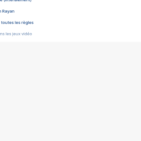
im Rayan
 toutes les règles
s les jeux vidéo
us choquant de Rockstar ? - Le scandale BULLY
e plus moche de Steam
du RÊVE tourne au CAUCHEMAR
pendant 8 heures
it… à tort
umiliés par un jeu vidéo
ire - Final Fantasy 8
ti un empire - Age of Empires
story DOFUS