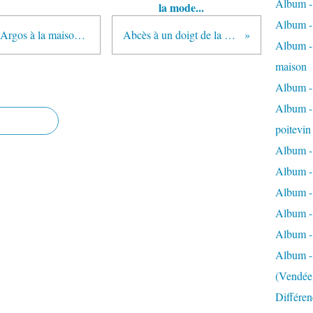
Album - 
la mode...
Album - 
Allez petit reportage de la visite d'Argos à la maison après cette après-midi au club!
Abcès à un doigt de la patte avant droite.
Album - 
maison
Album - 
Album - 
poitevin
Album - 
Album -
Album -
Album - 
Album -
Album -
(Vendée
Différenc