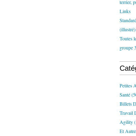
terrier,
Links
Standard
(illustré)
Toutes l
groupe 3,
Caté
Petites 
Santé
(5
Billets 
Travail
Agility
(
Et Autr