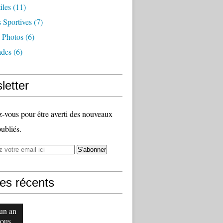
iles
(11)
s Sportives
(7)
 Photos
(6)
des
(6)
letter
vous pour être averti des nouveaux
publiés.
les récents
 un an
vous