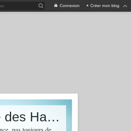
Connexion
+
Créer mon blog
L&#39;histoire d&#39;Ambrouille des Halliers de la Lierre, jack russell terrier
ence, pas toujours de