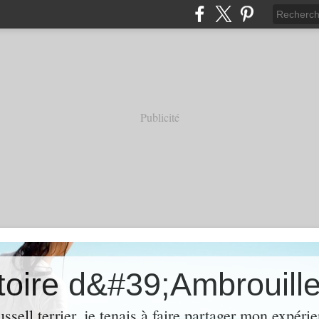
Publicité
ussell terrier, je tenais à faire partager mon expéri