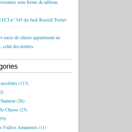
 présentées sous forme de tableau.
 FCI n° 345 du Jack Russell Terrier
es races de chiens appartenant au
 celui des terriers.
gories
Anecdotes
(113)
0)
D'humeur
(26)
 De Chasse
(23)
19)
es Vidéos Amateures
(11)