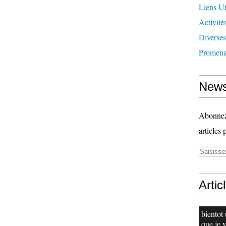
Liens Ut
Activité
Diverses
Promena
News
Abonnez-
articles 
Artic
bientot
que je 